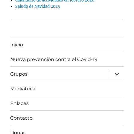
Calendario de actividades en febrero 2026
Saludo de Navidad 2025
Inicio
Nueva prevención contra el Covid-19
expande
Grupos
el
menú
inferior
Mediateca
Enlaces
Contacto
Donar