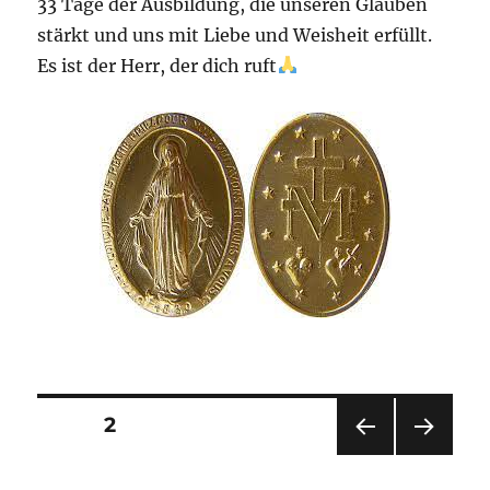
33 Tage der Ausbildung, die unseren Glauben
stärkt und uns mit Liebe und Weisheit erfüllt.
Es ist der Herr, der dich ruft
Seitennummerierung
SEITE
2
VOR
NÄC
der
HERI
HSTE