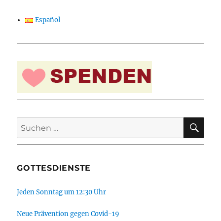
GE
SEIT
Beiträge
SEIT
E
Español
E
SU
Suchen
nach:
GOTTESDIENSTE
Jeden Sonntag um 12:30 Uhr
Neue Prävention gegen Covid-19